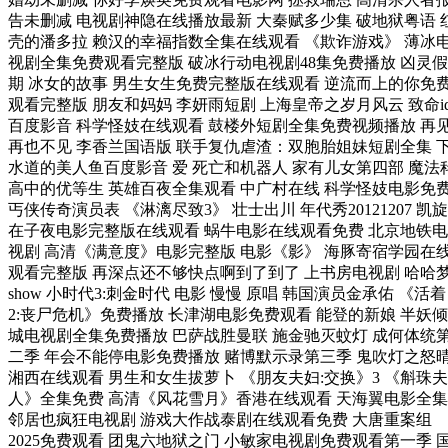
告未删减 电视剧神隐在线播放最新 大秦赋多少集 破地狱粤语 
壳的潘多拉 赖汉的幸福指数全集在线观看 《欺诈游戏》 薄冰
视剧全集免费观看完整版 破冰行动电视剧48集免费播放 凶灵假
期 冰女的故事 男生女生免费完整版在线观看 逆流而上的你免
观看完整版 朋友和妈妈 李妍雨短剧 上海皇帝之岁月风云 致命i
百度影音 科学怪妓在线观看 鼓楼外短剧全集免费视频播放 再
再也不见 李香兰国语版 联手复仇虐渣：双胞胎姐妹短剧全集 
水道的美人鱼百度影音 爱 死亡和机器人 家有儿女第四部 魔法
高中的优等生 英雄百夜全集观看 中广村在线 科学怪妓电影免
丐侠传奇演员表 《淋漓尽致3》 壮士出川 年代秀20121207 凯旋
在子夜电影完整版在线观看 蜗牛电影在线观看免费 北京地铁电
视剧 高清《满意度》电影完整版 电影《影》 海豚寄宿学园在
观看完整版 再深点还不够快点啊到了到了 上书房电视剧 哈哈
show 小时代3:刺金时代 电影 慢慢 原唱 韩国演员金承佑 《活着
2:丧尸危机》免费播放 长津湖电影免费观看 能登的新娘 半妖倾
城电视剧全集免费播放 巴萨战胜曼联 施金驰灭蚊灯 成何体统
二季 年会不能停电影免费播放 赌博默示录第三季 鬼吹灯之怒
湘西在线观看 男生和女生拔萝卜 《朋友夫妇:交换》3 《斛珠夫
人》全集免费 高清《风花雪月》香港在线观看 天海翼电影全集
邻居也疯狂电视剧 游戏大作战泰剧在线观看免费 大唐重案组
2025免费观看 团鬼六地狱之门 小敏家电视剧免费观看第一季 