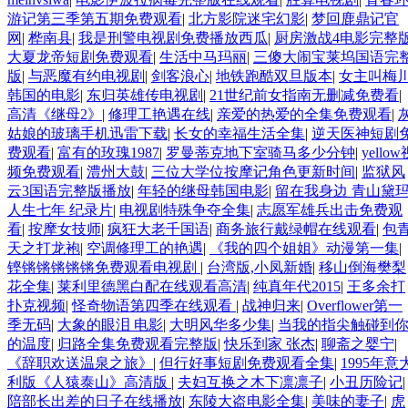
游记第三季第五期免费观看
|
北方影院迷宅幻影
|
梦回鹿鼎记官
网
|
桦南县
|
我是刑警电视剧免费播放西瓜
|
厨房激战4电影完整
大夏龙帝短剧免费观看
|
生活中马玛丽
|
三傻大闹宝莱坞国语完
版
|
与恶魔有约电视剧
|
剑客浪心
|
地铁跑酷双旦版本
|
女主叫梅
韩国的电影
|
东归英雄传电视剧
|
21世纪前女指南无删减免费看
|
高清《继母2》
|
修理工艳遇在线
|
亲爱的热爱的全集免费观看
|
姑娘的玻璃手机迅雷下载
|
长女的幸福生活全集
|
逆天医神短剧
费观看
|
富有的玫瑰1987
|
罗曼蒂克地下室骑马多少分钟
|
yellow
频免费观看
|
澧州大鼓
|
三位大学位按摩记角色更新时间
|
监狱风
云3国语完整版播放
|
年轻的继母韩国电影
|
留在我身边 青山黛
人生七年 纪录片
|
电视剧特殊争夺全集
|
志愿军雄兵出击免费观
看
|
按摩女技师
|
疯狂大老千国语
|
商务旅行戴绿帽在线观看
|
包
天之打龙袍
|
空调修理工的艳遇
|
《我的四个姐姐》动漫第一集
|
铿锵锵锵锵锵免费观看电视剧
|
台湾版,小凤新婚
|
移山倒海樊梨
花全集
|
莱利里德黑白配在线观看高清
|
纯真年代2015
|
王多余打
扑克视频
|
怪奇物语第四季在线观看
|
战神归来
|
Overflower第一
季无码
|
大象的眼泪 电影
|
大明风华多少集
|
当我的指尖触碰到
的温度
|
归路全集免费观看完整版
|
快乐到家 张杰
|
聊斋之婴宁
|
《辞职欢送温泉之旅》
|
但行好事短剧免费观看全集
|
1995年意
利版《人猿泰山》高清版
|
夫妇互换之木下凛凛子
|
小丑历险记
|
陪部长出差的日子在线播放
|
东陵大盗电影全集
|
美味的妻子
|
虎