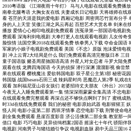
2010粤语版 《江湖夜雨十年灯》 马与人电影在线观看免费播放
南拳北腿粤语 大胸女友在线 夫妻成长日记电影 天将雄师在线
看 苍茫的天涯是我的爱电影 西厢记电影 周密周芯竹宣布分手 
身的人上天堂 笑傲江湖之风云再起 百想艺术大赏名单 剑来在
播放 爱情心心相印电视剧免费观看 洗冤录第一部国语电视剧免
费观看 深海利剑电视剧 大奉打更人在线观看电视剧 儿女传奇
脸惊情 法国空乘2018在线观看免费 铁拳男人下载 夺命金国语 
军家的小娘子电视剧免费观看 美国《不忠》原版 泡沫爱情电视
剧 冲上云霄2大结局是什么 我们免费观看高清完整版日本 三目
童子国语版 赌圣周星驰国语高清 外星人对女忍者 斗罗大陆免
观看在线 龙腾四海国语 今天的侦探 潜行深渊 溜溜影视 偷尝禁
果在线观看 樱桃魔法 爱欲韩国电影 双子星公主第3部 秘密花园
韩国版 战国basara石田三成 辣妈星时尚 恶魔恋人第2季 轧戏在
观看 加利福尼亚山谷女孩们 老婆招待丈夫朋友 《外出》2015
今夜无人入睡免费观看第一集 情深深雨蒙蒙全集高清 不忠电影
在线观看免费完整观看 再深点还不够快点啊到了到了 蜜桃成熟
时33d在线线免费观看 我们的秘密 电影原始武器 电影猩猩王 妖
怪人间 电影小蓝第二部 西班牙情事 恋空电影下载 刑警使命电
剧全集免费观看 悬崖百度影音 济公活佛第二部全集 教室那一
借口 电影 巧巧电影 灵异侦缉档案2国语 摇滚七十年代 骄阳伴
电视剧 河南男子与猪结婚引争议 电视剧血脉 易中天品三国16 