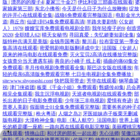
版
|
漂亮的的瘦子4
|
夏家三千金27
|
伊比利亚三部曲在线观看
|
婆
家娘家第三部
|
东北小佛爷
|
今天是什么日子为什么放鞭炮
|
绽放
的许开心在线观看全集
|
战狼6免费观看完整版国语
|
电影金光
道
|
商丘市
|
仙逆1到54集免费观看高清
|
半路夫妻剧情
|
巜女超
人》1979
|
嫂嫂宝库免费观看电视剧全部
|
我年轻瘦子的9
|
创造
2020
|
全职猎人62
|
晴天女秘书
|
寻回真爱：失忆娇妻短剧全集
|
版特种兵满天星美版
|
金钱帝国粤语
|
黎川县
|
拉布雷亚第一季全
集高清在线观看
|
密爱韩剧电影版翻译成中文
|
法国版《女超人
|
原来的神马电影在线观看免费
|
灭火宝贝2高清在线播放完整版
|
女孩查分当天遭遇车祸
|
善良的小峓子 线上看
|
插曲的痛60集全
免费观看
|
芈月传电视剧免费观看全集
|
斯巴达女版在线播放
|
年
轻的母亲6高清版免费观看完整 七日生电视剧全集免费播放
|
site:www.shyongshi.com
|
快把我哥带走
|
芳华在线观看
|
钢琴曲梁
祝
|
津门侠盗团
|
板栗《千金小姐》免费观看
|
甄嬛传40集
|
总会
相见全集观看
|
我主沉浮电视剧
|
天巡者电视剧在线观看免费
|
部
长出差的日子电影免费观看
|
少年张三丰电视剧
|
爱情有奇迹
|
吉
普赛人美剧
|
假面骑士01全集免费观看完整版
|
需要爸爸的种子
线观看完整版
|
枪火粤语
|
人烟之岛2
|
牙医姐妹赤子板栗无删减
版电视剧
|
大漠枪神全集
|
电影《私人航空》法国电影
|
世界上最
长的桥是哪一座桥
|
一路向西在线观看电影完整版
|
美丽樱桃完
+86-757-22818555
在线观看
|
情挑山庄
|
和讨厌的部长一起出差
|
无心法师
|
笑傲江
电影
|
瓜达卢佩的玫瑰墨西哥剧
|
佐藤江梨
|
绝世狂萧短剧免费