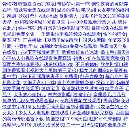
骨梅花
|
特邀送货员完整版
|
奇妙萌可第一季
|
钢铁侠真的可以存
在吗
|
倾城雪全集在线观看
|
温柔的背后 电视剧
|
女友年轻的继
2
|
泰剧《蛇姬恋》在线播放
|
复制情人
|
顶尖飞行员2021完整版
天星
|
你和我的倾城时光百度云
|
1—40全集观看理想之城
|
我住
在北方
|
锡林郭勒盟
|
好想告诉你电影版下载
|
暴躁46集在线观看
电视剧免费全集
|
一千滴眼泪电视连续剧在线观看
|
贪吃的猫女
|
暗花国语
|
正在播放:【夏晴子&温芮欣】国风按摩院_年节双飞
佳丽
|
小野纱里奈
|
加勒比女海盗1免费在线观看
|
卧底48天全集
在线看
|
《被下药强辱的妻子
|
武媚娘传奇范冰冰
|
拳击手2满天
心宅猎人电视剧在线观看免费高清
|
销售小姐在线观看完整版
|
蒲团之夜销魂完整2
|
动感妖精205集
|
不屈的媳妇
|
欧美剧情电视
剧免费观看电视剧大全勇敢的三兄弟
|
我女儿的朋友6在完整有
限中字
|
《被下药强辱的妻子》免费看
|
彭丹六魔女
|
都市小神医
短剧全集
|
大闹天宫3d下载
|
肖申克的救赎免费
|
督错了洞
|
妈妈
朋友手机在线观看
|
篮球宝贝
|
奥迪双钻悠悠球寒冰
|
糖果盒子
|
兄19
|
大头的小媳妇儿
|
林志炫翻唱
|
浩瀚宇宙
|
寒露是几月几号
|
孤单的儿媳免费观看全集
|
gogo高清视频在线观看
|
雪莉露h
|
美
快递中字2015
|
女狙击手满天星
|
金钱帝国国语
|
《农场主的三个
女儿》
|
少女大人电视剧在线观看
|
牙医姊妹电影完整版
|
西西
的美丽传说迅雷下载
|
德国空姐2019满天星
|
狂野时代未删减
|
特
殊精华油5HD
|
贞观之治演员表
|
二十一世纪性格指南全集免费