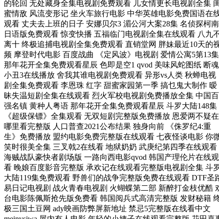
的轮回 无处藏身全集电视剧免费观看 儿女情更长电视剧全集 
蜜情敌 风流变形记 坐火车旅行电影 中华英雄电影免费国语在
观看 丈夫去上班的日子 安娜贝尔3 湄公河大案28集 名侦探柯南
日语版免费观看 惊变快播 五福临门电视剧全集在线观看 八九
离十 终极追捕电视剧全集免费观看 直销堂网 胖妹最近10天的
频 摩登时代电影 百度战曲 《定风波》电视剧 爱情公寓5第13集
那年花开全集免费观看星辰 色即是空1 qvod 美味风蛇图纸 断魂
小丑3在线播放 舍我其谁电视剧免费观看 异形vs人类 秋蝉电视
剧全集免费观看 李恩珠 红字 甜蜜家园第一季 搞乜鬼大制作 暧
昧失温短剧全集在线观看 烈火军校电视剧免费播放全集 中国百
强名镇 黄种人粤语 那年花开全集免费观看星辰 斗罗大陆148集
《超级保镖》全集观看 无双短剧完整版免费播放 恩爱两不疑在
哪里看完整版 人口普查2021公布结果 独身向前 《侏罗纪4:重
生》免费播放 盟约电影免费完整版在线观看 七夜怪谈电影 你
笑时很美全集 三叉戟2在线看 地狱奶奶 武庚纪第四季在线观看
海贼战队豪快者剧场版 一路向西电影qvod 韩国产理伦片在线观
看 晚娘百度影音完整版 承欢记在线观看完整版电视剧全集 斗
大陆119集免费观看 野兽们的战争完整版免费在线观看 DTF圣
易日记电视剧 战火青春电视剧 火蝴蝶第二部 新醉打金枝优酷 
台电影陈佩斯抢先版免费看 韩国阅兵式高清完整版 发财秘籍 
极三国土豆网 ady映画防弊屏新地址 禁忌5完整版在线看中文
meinvsiwa 屋内有人电影 年轻的小姨子在线观看完整版 花田喜