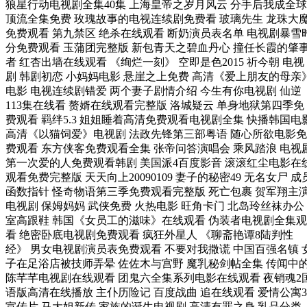
狼星行动电视剧全集40集 上海皇帝之岁月风云 分手后我成全球
顶流全集免费 玫瑰故事的电视连续剧免费看 玻璃先生 龙珠大
免费观看 第九禁区 绝杀在线观看 断奶演员表名单 电视剧暴雪
分免费观看 玉蒲团完整版 新包青天之碧血丹心 撞任长霞的肇
者 红杏出墙在线观看 《绚烂一刻》 空即是色2015 祈今朝 电视
剧 韩剧初恋 小妈妈电影 悬崖之上免费 高清《爱上朋友的母亲
电影 电视连续剧错爱 两个妻子剧情介绍 今生有你电视剧 仙逆
113集在线看 赘婿在线观看完整版 洛城疑云 单身地狱第四季免
费观看 羁绊5.3 姐姐睡着高清免费观看电视剧全集 快播韩国电
高清《以猫饲爱》电视剧 法政先锋第三部粤语 随心所欲电影免
费观看 东方侠客免费观看全集 张帝问答演唱会 乘风踏浪 电视
第一次爱的人免费观看韩剧 美国派4百度影音 滚滚红尘电影在
观看免费完整版 天天向上20090109 妻子的秘密49 无名女尸 成
函数指针 怪奇物语第三季免费观看完整版 死亡包裹 贺军翔主
电视剧 保姆妈妈 武侠免费 火热电影 旺角卡门 北岛玲丝袜办公
室高跟鞋 韩国《女员工的滋味》在线观看 伪装者电视剧全集观
看 绝密卧底电视剧免费观看 疯狂外星人 《聊斋艳谭8陆判性
经》 男女电视剧演员表免费观看 不要对我撒谎 中国百强名镇 
子在足浴店被技师弄晕 佐佐木与宫野 魔乳秘剑帖全集 传闻中
陈芊芊电视剧在线观看 团鬼六全集系列电影在线观看 夜销魂2
语版高清在线播放 主仆历险记 百度战曲 追在线观看 爱情公寓3
宣传片 马大姐新传 家族的诞生电视剧 高清有罪之身 乳品分类