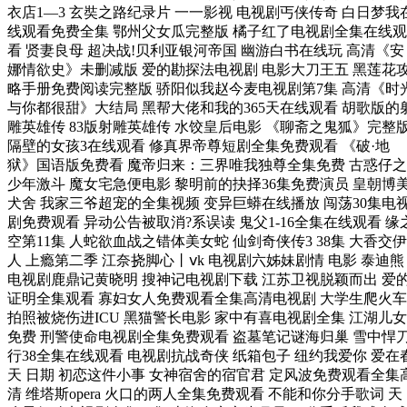
衣店1—3 玄奘之路纪录片 一一影视 电视剧丐侠传奇 白日梦我
线观看免费全集 鄂州父女瓜完整版 橘子红了电视剧全集在线观
看 贤妻良母 超决战!贝利亚银河帝国 幽游白书在线玩 高清《安
娜情欲史》未删减版 爱的勘探法电视剧 电影大刀王五 黑莲花
略手册免费阅读完整版 骄阳似我赵今麦电视剧第7集 高清《时
与你都很甜》大结局 黑帮大佬和我的365天在线观看 胡歌版的
雕英雄传 83版射雕英雄传 水饺皇后电影 《聊斋之鬼狐》完整
隔壁的女孩3在线观看 修真界帝尊短剧全集免费观看 《破·地
狱》国语版免费看 魔帝归来：三界唯我独尊全集免费 古惑仔之
少年激斗 魔女宅急便电影 黎明前的抉择36集免费演员 皇朝博
犬舍 我家三爷超宠的全集视频 变异巨蟒在线播放 闯荡30集电
剧免费观看 异动公告被取消?系误读 鬼父1-16全集在线观看 缘
空第11集 人蛇欲血战之错体美女蛇 仙剑奇侠传3 38集 大香交伊
人 上瘾第二季 江奈挠脚心丨ⅴk 电视剧六姊妹剧情 电影 泰迪熊
电视剧鹿鼎记黄晓明 搜神记电视剧下载 江苏卫视脱颖而出 爱
证明全集观看 寡妇女人免费观看全集高清电视剧 大学生爬火车
拍照被烧伤进ICU 黑猫警长电影 家中有喜电视剧全集 江湖儿女
免费 刑警使命电视剧全集免费观看 盗墓笔记谜海归巢 雪中悍
行38全集在线观看 电视剧抗战奇侠 纸箱包子 纽约我爱你 爱在
天 日期 初恋这件小事 女神宿舍的宿官君 定风波免费观看全集
清 维塔斯opera 火口的两人全集免费观看 不能和你分手歌词 天