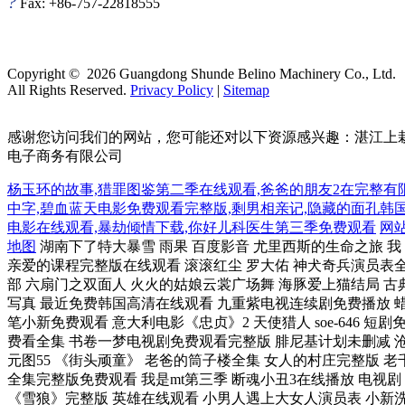
?
Fax: +86-757-22818555
Copyright ©
2026
Guangdong Shunde Belino Machinery Co., Ltd.
All Rights Reserved.
Privacy Policy
|
Sitemap
感谢您访问我们的网站，您可能还对以下资源感兴趣：湛江上
电子商务有限公司
杨玉环的故事,猎罪图鉴第二季在线观看,爸爸的朋友2在完整有
中字,碧血蓝天电影免费观看完整版,剩男相亲记,隐藏的面孔韩
电影在线观看,暴劫倾情下载,你好儿科医生第三季免费观看
网
地图
湖南下了特大暴雪 雨果 百度影音 尤里西斯的生命之旅 我
亲爱的课程完整版在线观看 滚滚红尘 罗大佑 神犬奇兵演员表
部 六扇门之双面人 火火的姑娘云裳广场舞 海豚爱上猫结局 古
写真 最近免费韩国高清在线观看 九重紫电视连续剧免费播放 
笔小新免费观看 意大利电影《忠贞》2 天使猎人 soe-646 短剧
费看全集 书卷一梦电视剧免费观看完整版 腓尼基计划未删减 
元图55 《街头顽童》 老爸的筒子楼全集 女人的村庄完整版 老
全集完整版免费观看 我是mt第三季 断魂小丑3在线播放 电视剧
《雪狼》完整版 英雄在线观看 小男人遇上大女人演员表 小新