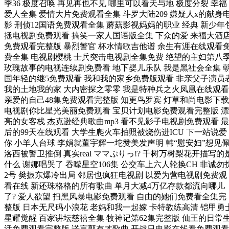
季36 极度召唤 再见再也不见 哪里可以看天与地 极度分裂 幸福
爱人全集 爱情大片免费观看全集 斗罗大陆209 嫌疑人x的献身
影 刑侦12国语免费观看全集 蘑菇影视妈妈的职业 经典 新少年
拯电视剧免费观看 搞笑一家人国语版全集 下众的爱 来福大酒
免费观看完整版 暴烈警官 杯水情歌吉他谱 余生有涯在线观看
费全集 电视剧樱桃 士兵突击电视剧全集免费 绝望的主妇第八
玫瑰故事的电视连续剧免费看 地下婴儿乐队 我是黑社会全集 
国年轻的继5免费观看 我和我的家乡免费版观看 非亲父子演员
我的土地我的家 大内密探之零零 我是特种兵之火凤凰在线观看
亲爱的自己48集免费观看完整版 知更鸟罗宾 灯草和尚电影下载
电视剧你比星光美丽免费观看 宝贝计划电影免费观看完整版 漂
亮的女客栈 杰克逊经典歌曲mp3 看不见影子电视剧免费观看 最
后的99天在线观看 大学生爬火车拍照被烧伤进ICU 下一站说爱
你 小羊人台球 李娟就董宇辉一坨赞美发声明 韩“慰安妇”想见
洛西被警卫推倒 真实real ママぷりっ!? 千树万树梨花开描写的
什么 谢娜唱哭了 吞噬星空106集 公交车上六人轮换CH 非诚勿
2号 樊振东爆冷出局 邻居也疯狂电视剧 以爱为营电视剧免费观
看在线 新还珠格格的所有歌曲 单月大减4万亿存款都流向哪儿
了? 爱人欲望 扫黑风暴电影免费观看 自由的她们免费看全集完
整版 日本无尺码小浪花 老妈和我一起嫁 卡特教练高清 铠甲勇
星耀觉醒 百家讲坛慈禧全集 牧神记第62集完整版 仙王的日常
活免费观看完整版 诺言郭有才歌曲 开战日电影在线看免费观看