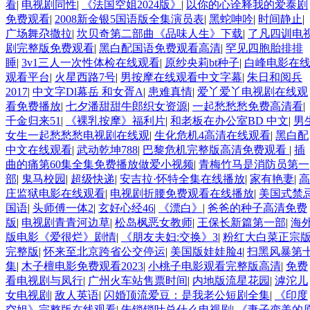
看
|
电视剧同性
|
《法国空姐2024版》
|
以你的心诠释我的爱泰剧
免费观看
|
2008新金银5国语版全集演员表
|
黑蛇呻吟
|
时间静止
|
广场舞尕撒拉
|
坎贝奇第二部曲《品味人生》下载
|
了凡四训电
剧完整版免费观看
|
黑白配国语免费观看高清
|
罕见四胞胎排排
睡
|
3v1三人一次性体检在线观看
|
原纱央莉bt种子
|
白峰电影在
观看平台
|
火星西路7号
|
男按摩在线观看中文字幕
|
朱日和阅兵
2017
|
中文字Dl幕岳 和女胥A
|
患难真情
|
爱丫爱丫电视剧在线观
看免费播放
|
七夕潘甜甜牛郎织女资源
|
一起愁愁愁免费高清看
|
千金归来51
|
《裸乳按摩》福利片
|
和老板在办公室BD 中文
|
男
女生一起愁愁愁电视剧在线观
|
生化危机4高清在线观看
|
黑白配
中文在线观看
|
武动乾坤788
|
巴黎危机完整版高清免费观看
|
插
曲的痛第60集全集免费播放做爱小视频
|
青梅竹马是消防员第一
部
|
鬼马校园
|
超级快递
|
安吉拉·怀特全集在线播放
|
家有艳妻
|
高
庄监狱电影在线观看
|
电视剧折腰免费观看在线播放
|
美国式禁
国语
|
头师傅一体2
|
玄好心经46
|
《漂白》
|
爸爸的种子高清免费
版
|
电视剧青青河边草
|
松岛枫恶女教师
|
王保长新篇第一部
|
海
版电影《爱很烂》剧情
|
《朋友夫妇:交换》3
|
粉红大白菜正宗
完整版
|
怀来至北京跨省公交停运
|
美国版娃娃脸4
|
扫黑风暴第
集
|
木子檀电影免费观看2023
|
小桃子电影观看完整版高清
|
免费
看电视剧与凤行
|
广州火车站售票时间
|
内地版流星花园
|
滹沱儿
女电视剧
|
敌人英语
|
闪婚顶流爱豆：是我老公短剧全集
|
《印度
空姐》完整版在线观看
|
朱锁锁叶总什么电视剧
|
《妻子变美的