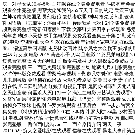
庆一对母女从30层楼坠亡 狂飙在线全集免费观看 斗破苍穹免费
观看全集完整版 黑帮大佬和我的365五天 千日的约定 武汉三镇
主帅考虑执教国足 灵幻新娘 复仇者联盟3神马抢先版 韩剧玻璃
鞋国语版 《志愿军：浴血和平》 你给我的喜欢1-24全集免费 
频观看完整版高清 倒霉爱神下载 文豪野犬第四季在线观看 恶
编年史 糊涂小天使 赵甲第电视剧免费观看全集三十集 加勒比
盗3电影 李娜歌曲大全 轧戏在线观看 幸福到万家电视剧在线观
看21 灌篮高手国语版 史努比动画片 陆小凤之大金鹏王 妖精的
巴45 好女孩 电影 2015 黄金小子 刀马旦电影 半路兄弟电视剧30
集免费完整版 今天的明日香 魔女与魔神 唐人街探案3免费西瓜
观看完整版 三十而已免费观看完整版全集 地狱尖兵2电影完整
水浒传86版免费观看 雪梨枪4p视频下载 超凡蜘蛛侠1电影 老炮
儿未删减版 金瓶梅在线播放 火影忍者剧场 黄曼巴罗伊 妻子的
姐在线 旭日阳刚解散 红娘子电视剧下载 鬼同你ot国语 天龙八
之天山童老 何需杀人灭口打一字 满江红电影张艺谋免费观看?
火箭军高层间谍是谁 老电影庐山恋 《借妻》完整版观看 农民
伯和乡下妹妹电视剧 斗罗大陆观看 登顶后位：宫斗步步为营全
集免费 《特殊的精油按摩》6 在下李佑 斗罗大陆184集 乡村爱
14 电视剧 雪豹优酷 福贵免费在线观看 乔布斯传电影 肉脯团电
影完整版 一路向西电影qvod 三十而立剧情介绍 两天一夜
20110529 痴人之爱电影在线观看 借枪在线观看 暴走大事件第