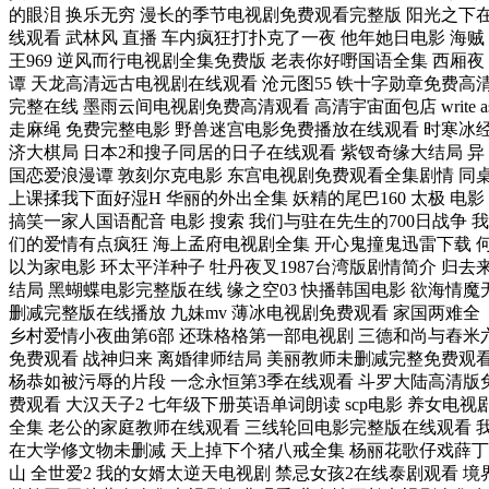
的眼泪 换乐无穷 漫长的季节电视剧免费观看完整版 阳光之下
线观看 武林风 直播 车内疯狂打扑克了一夜 他年她日电影 海贼
王969 逆风而行电视剧全集免费版 老表你好嘢国语全集 西厢夜
谭 天龙高清远古电视剧在线观看 沧元图55 铁十字勋章免费高
完整在线 墨雨云间电视剧免费高清观看 高清宇宙面包店 write a
走麻绳 免费完整电影 野兽迷宫电影免费播放在线观看 时寒冰
济大棋局 日本2和搜子同居的日子在线观看 紫钗奇缘大结局 异
国恋爱浪漫谭 敦刻尔克电影 东宫电视剧免费观看全集剧情 同
上课揉我下面好湿H 华丽的外出全集 妖精的尾巴160 太极 电影
搞笑一家人国语配音 电影 搜索 我们与驻在先生的700日战争 我
们的爱情有点疯狂 海上孟府电视剧全集 开心鬼撞鬼迅雷下载 
以为家电影 环太平洋种子 牡丹夜叉1987台湾版剧情简介 归去
结局 黑蝴蝶电影完整版在线 缘之空03 快播韩国电影 欲海情魔
删减完整版在线播放 九妹mv 薄冰电视剧免费观看 家国两难全
乡村爱情小夜曲第6部 还珠格格第一部电视剧 三德和尚与舂米
免费观看 战神归来 离婚律师结局 美丽教师未删减完整免费观
杨恭如被污辱的片段 一念永恒第3季在线观看 斗罗大陆高清版
费观看 大汉天子2 七年级下册英语单词朗读 scp电影 养女电视
全集 老公的家庭教师在线观看 三线轮回电影完整版在线观看 
在大学修文物未删减 天上掉下个猪八戒全集 杨丽花歌仔戏薛丁
山 全世爱2 我的女婿太逆天电视剧 禁忌女孩2在线泰剧观看 境