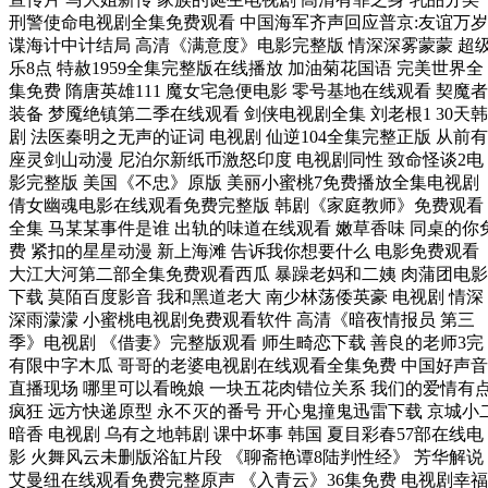
刑警使命电视剧全集免费观看 中国海军齐声回应普京:友谊万岁
谍海计中计结局 高清《满意度》电影完整版 情深深雾蒙蒙 超
乐8点 特赦1959全集完整版在线播放 加油菊花国语 完美世界全
集免费 隋唐英雄111 魔女宅急便电影 零号基地在线观看 契魔者
装备 梦魇绝镇第二季在线观看 剑侠电视剧全集 刘老根1 30天韩
剧 法医秦明之无声的证词 电视剧 仙逆104全集完整正版 从前有
座灵剑山动漫 尼泊尔新纸币激怒印度 电视剧同性 致命怪谈2电
影完整版 美国《不忠》原版 美丽小蜜桃7免费播放全集电视剧
倩女幽魂电影在线观看免费完整版 韩剧《家庭教师》免费观看
全集 马某某事件是谁 出轨的味道在线观看 嫩草香味 同桌的你
费 紧扣的星星动漫 新上海滩 告诉我你想要什么 电影免费观看
大江大河第二部全集免费观看西瓜 暴躁老妈和二姨 肉蒲团电影
下载 莫陌百度影音 我和黑道老大 南少林荡倭英豪 电视剧 情深
深雨濛濛 小蜜桃电视剧免费观看软件 高清《暗夜情报员 第三
季》电视剧 《借妻》完整版观看 师生畸恋下载 善良的老师3完
有限中字木瓜 哥哥的老婆电视剧在线观看全集免费 中国好声音
直播现场 哪里可以看晚娘 一块五花肉错位关系 我们的爱情有
疯狂 远方快递原型 永不灭的番号 开心鬼撞鬼迅雷下载 京城小
暗香 电视剧 乌有之地韩剧 课中坏事 韩国 夏目彩春57部在线电
影 火舞风云未删版浴缸片段 《聊斋艳谭8陆判性经》 芳华解说
艾曼纽在线观看免费完整原声 《入青云》36集免费 电视剧幸福