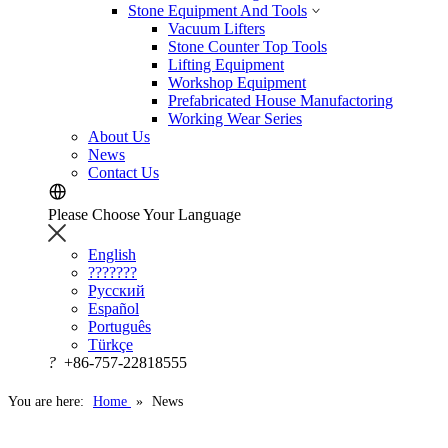
Stone Equipment And Tools
Vacuum Lifters
Stone Counter Top Tools
Lifting Equipment
Workshop Equipment
Prefabricated House Manufactoring
Working Wear Series
About Us
News
Contact Us
Please Choose Your Language
English
???????
Русский
Español
Português
Türkçe
?
+86-757-22818555
You are here:
Home
»
News