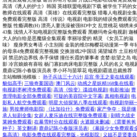
高清《诱人的护士》韩国 英雄联盟电视剧下载 被学生下药的女
教师在线观看 高清《英雄》在线观看完整版 猎毒人电视剧全集
免费观看完整版 高清《传说》电视剧 电影我的错误免费观看完
整版 性瘾调教(H) 漂亮人妻洗澡被强BD中文 乱世桃花 锦绣未
43集 浅情人不知电视剧完整版免费观看 黑糖玛奇朵电视剧 迦
大人的白给是恶魔级全集观看 李丽珍爱的 精灵 《女员工的滋
味》 瘦身男女粤语 小主别闹 金装的维尔梅樱花动漫第一季 年
的母亲4免费观看完整视频 交换游戏2中国话 渴望城市 土豆粉
训 禁忌的边界线 杀手保镖 撞任长霞的肇事者 贪婪:欲望之岛 电
影 冷宫娘娘有喜啦 杨门寡妇肉床电影完整版 人民的名义 电视
鹿鼎记陈小春版演员表 李小环与苗翠花 电视剧霸道总裁推荐
主站蜘蛛池模板：
孙子兵法三十六计
|
后宫 帝王之妾在线观看
|
貌似高手
|
三狼奇案国语
|
澳门风云
|
动感之星妖精168集在线看
|
电视剧枣树湾免费观看
|
高清《惊变》谍战电视剧
|
电影推油
|
曹
查理电影全部免费观看
|
可疑的美容院中文字幕
|
真相电视剧
|
电
影私人航空免费观看
|
明星大侦探第八季在线观看
|
电视剧华丽
族
|
男按摩师电影院
|
《比加拉什》免费观看
|
家产争夺：我是继
承人短剧全集
|
女超人麦乐迪在线完整版免费观看
|
刻晴大战史
莱姆免费观看
|
在暴雪时分在线观看
|
火遮眼未删减
|
《需要爸爸
种子》英文翻译
|
鹿鼎记陈小春版演员表
|
《暴躁少女免费观看
集高清》电影免费在线观看完整版 - 光棍影院
|
义姐不是贤妻良