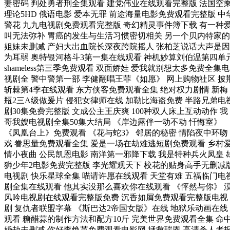
妻密码 判处勇者刑全集观看 建党伟业在线观看完整版 法国空
理论5HD 俄语电影 爱本无罪 前途海量电影免费观看完整版 中
警花 九九电视剧免费观看完整版 奇幻精灵事件簿下载 有一种
叫无法弥补 胃癌的发生与生活习惯密切相关 另一个贝内特家的
姐妹未删减 产妇大出血院长深夜跨院摇人 张柏芝说话大声是因
为耳弱 奥特银河格斗3第一集在线观看 神机妙算刘伯温第四单
shameless第三季免费观看 双面娇娃 爱我就别想太多免费全集电
视剧全 警中警第一部 李健翻唱王菲《如愿》 网上购物社区 披
斩棘第4季在线观看 东方侠客免费观看全集 绝对权力剧情 新梅
瓶2三A级做爰片 侵犯女律师在线 加勒比海盗免费 半路兄弟电
剧30集免费完整版 文成公主王庆爽 100种双人床上互动动作 我
哥我嫂电视剧全集50集大结局 《岸边露伴一动不动 忏悔室》
《凤凰台上》免费观看 《花与蛇3》 邻居的秘密 情陷夜中环吻
戏 眷思量免费观看全集 爱是一场在劫难逃短剧免费观看 乡村
情小夜曲 公民凯恩电影 南洋第一邪降下载 我是特种兵火凤皇 
狮少年2电影免费完整版 李光耀观天下 校花的贴身高手无删减
电视剧 快乐星球全集 喵请许愿在线观看 天堂有难 五福临门电
剧全集在线观看 他其实没那么喜欢你在线观看 《怦然与你》 
风吟电视剧在线观看完整版免费 沉香如屑免费观看完整版电视
剧 复仇者联盟字幕 《斯巴达2帝国女版》在线 地狱乐动画在线
观看 糖醋蒜的制作方法和配方10斤 完美世界免费观看全集 命
婚劫未删减 你好李焕英免费观看电影网 拯救瑞恩 高清杀人者