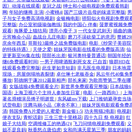
因》动漫在线观看
|
皇冠之战
|
绅士和小姐电视剧免费观看韩剧
网
|
年轻的继拇 主演
|
小蜜桃4
|
国产三级片岳母的味道完整版
|
男
子与女子免费高清电视剧
|
金银梅电影
|
骄阳似火电视剧免费观
完整版
|
办公室初级瑜伽教练
|
我的中国心 伴奏
|
菠萝蜜视频免
观看
|
海豚爱上猫结局
|
漂亮小瘦子 3
|
一代女皇武则天
|
插曲的痛
元宵晚会小品
|
血战台儿庄电影
|
磨刀不误砍柴工的意思
|
赘婿29
|
庆余年西瓜
|
哥斯拉3最终之战免费版电影
|
电影《纱荣子美容院
的特殊待遇》
|
天使之爱
|
姐妹牙医电影在线看的免费版高清
|
仙
逆更新至96集在线
|
陪部长出差
|
银河奥特曼普通话
|
朝国年经的
继6免费观看时间
|
一男子用啤酒瓶刺死女友 已自首
|
狼群HD在
线观看免费完整版
|
此生更如意短剧
|
非凡医生电视剧
|
日本地震
现场：房屋倒塌地表裂缝
|
卓仕琳七老板吞金
|
风云年代40集免
播放
|
郭德纲于谦2012最新相声
|
部长来家
|
为歌而赞第二季在哪
看
|
女版战狼4免费观看全片
|
新世界免费观看完整版
|
日本战狼6
国语
|
上海卫视六个主持人参加生日宴
|
电影《一路西向》
|
上
著名滑稽演员傅子明逝世
|
东风破mv下载
|
上门推销避孕套当场
试货电影
|
沈腾马丽小品《寒舍不寒》
|
姐妹牙医电影观看免费
清
|
韩国免费A片爱的人蜜爱
|
新金银1-5
|
功夫熊猫2电影
|
电视剧
便衣支队
|
青蛇话剧
|
三生三世十里桃花
|
四十九日 祭 电视剧
|
红
娘子大结局
|
空调维修工的艳遇(2)
|
飞刀问情电视剧免费观看
|
义
姐不是良妈
|
秋香怒点唐伯虎
|
女和尚满天星第三季
|
朋友的妈妈