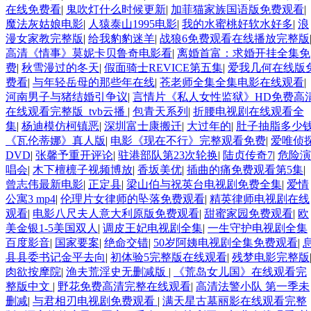
在线免费看
|
鬼吹灯什么时候更新
|
加菲猫家族国语版免费观看
|
魔法灰姑娘电影
|
人猿泰山1995电影
|
我的水蜜桃好软水好多
|
浪
漫女家教完整版
|
给我豹豹迷羊
|
战狼6免费观看在线播放完整版
高清《情事》莫妮卡贝鲁奇电影看
|
离婚首富：求婚开挂全集免
费
|
秋雪漫过的冬天
|
假面骑士REVICE第五集
|
爱我几何在线版
费看
|
与年轻岳母的那些年在线
|
苍老师全集全集电影在线观看
|
河南男子与猪结婚引争议
|
言情片《私人女性监狱》HD免费高
在线观看完整版_tvb云播
|
包青天系列
|
折腰电视剧在线观看全
集
|
杨迪模仿柯镇恶
|
深圳富士康搬迁
|
大过年的
|
肚子抽脂多少
《瓦伦蒂娜》真人版
|
电影《现在不行》完整观看免费
|
爱唯侦
DVD
|
张馨予重开评论
|
驻港部队第23次轮换
|
陆贞传奇7
|
危险演
唱会
|
木下檀檩子视频博放
|
香坂美优
|
插曲的痛免费观看第5集
|
曾志伟最新电影
|
正定县
|
梁山伯与祝英台电视剧免费全集
|
爱情
公寓3 mp4
|
伦理片女律师的坠落免费观看
|
精英律师电视剧在线
观看
|
电影八尺夫人意大利原版免费观看
|
甜蜜家园免费观看
|
欧
美金银1-5美国双人
|
调皮王妃电视剧全集
|
一生守护电视剧全集
百度影音
|
国家要案
|
绝命交错
|
50岁阿姨电视剧全集免费观看
|
县县委书记金平去向
|
初体验5完整版在线观看
|
残梦电影完整版
肉欲按摩院
|
渔夫荒淫史无删减版
|
《荒岛女儿国》在线观看完
整版中文
|
野花免费高清完整在线观看
|
高清法警小队 第一季未
删减
|
与君相刃电视剧免费观看
|
满天星古墓丽影在线观看完整