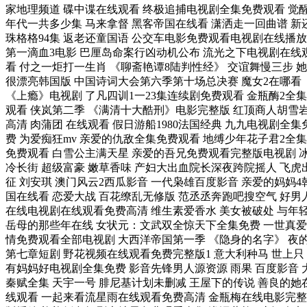
家地理频道 碟中谍在线观看 终极追捕电视剧全集免费观看 觉
年代一共多少集 马来拿督 黑客帝国在线看 潇洒走一回曲谱 新
珠格格94集 返老还童国语 公交车电影免费观看电视剧在线播放
第一滴血3电影 巴厘岛命案行凶动机公布 流光之下电视剧在线
看 付之一炬打一生肖 《聊斋艳谭8陆判性经》 交谊舞慢三步 她
很漂亮韩国版 中国诗词大会第六季第十场总决赛 魔女2在哪看
《上瘾》电视剧 了凡四训1一23集连续剧免费观看 金瓶酶2全集
观看 侠岚第二季 《满清十大酷刑》电影完整版 红顶商人胡雪
高清 肉蒲团 在线观看 假日游船1980法国经典 九九电视剧全集
费 为爱痴狂mv 亲爱的仇敌全集免费观看 地缚少年花子君2全集
免费观看 白雪公主满天星 亲爱的吾兄免费观看完整版电视剧 
冷长街 超级富豪 嫩草香味 产妇大出血院长深夜跨院摇人 飞虎
征 刘安琪 澳门风云2西瓜影音 一代枭雄百度影音 亲爱的妈妈4
国在线看 恋爱大战 百花缭乱无修版 范丞丞奔跑吧搜空气 好男
在线电视剧在线观看免费高清 维生素爱香水 美女被破处 与年
岳母的那些年在线 女状元：文武双全惊天下全集免费 一世真爱
情免费观看全部电视剧 大西洋帝国第一季 《隐身的名字》 夜
第七章短剧 野花视频在线观看免费完整版1 意大利种马 世上只
有妈妈好电视剧全集免费 影音先锋男人源资源 雨果 百度影音 
秦赋全集 天宇一号 腓尼基计划未删减 王屋下的传说 善良的她
线观看 一起来看流星雨在线观看免费高清 金瓶梅在线电影完整