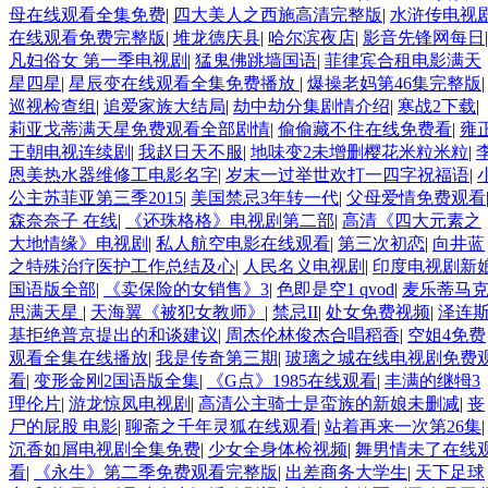
母在线观看全集免费
|
四大美人之西施高清完整版
|
水浒传电视
在线观看免费完整版
|
堆龙德庆县
|
哈尔滨夜店
|
影音先锋网每日
|
凡妇俗女 第一季电视剧
|
猛鬼佛跳墙国语
|
菲律宾合租电影满天
星四星
|
星辰变在线观看全集免费播放
|
爆操老妈第46集完整版
|
巡视检查组
|
追爱家族大结局
|
劫中劫分集剧情介绍
|
寒战2下载
|
莉亚戈蒂满天星免费观看全部剧情
|
偷偷藏不住在线免费看
|
雍
王朝电视连续剧
|
我赵日天不服
|
地味变2未增删樱花米粒米粒
|
恩美热水器维修工电影名字
|
岁末一过举世欢打一四字祝福语
|
公主苏菲亚第三季2015
|
美国禁忌3年转一代
|
父母爱情免费观看
森奈奈子 在线
|
《还珠格格》电视剧第二部
|
高清《四大元素之
大地情缘》电视剧
|
私人航空电影在线观看
|
第三次初恋
|
向井蓝
之特殊治疗医护工作总结及心
|
人民名义电视剧
|
印度电视剧新
国语版全部
|
《卖保险的女销售》3
|
色即是空1 qvod
|
麦乐蒂马
思满天星
|
天海翼《被犯女教师》
|
禁忌II
|
处女免费视频
|
泽连
基拒绝普京提出的和谈建议
|
周杰伦林俊杰合唱稻香
|
空姐4免费
观看全集在线播放
|
我是传奇第三期
|
玻璃之城在线电视剧免费
看
|
变形金刚2国语版全集
|
《G点》1985在线观看
|
丰满的继牳3
理伦片
|
游龙惊凤电视剧
|
高清公主骑士是蛮族的新娘未删减
|
丧
尸的屁股 电影
|
聊斋之千年灵狐在线观看
|
站着再来一次第26集
|
沉香如屑电视剧全集免费
|
少女全身体检视频
|
舞男情未了在线
看
|
《永生》第二季免费观看完整版
|
出差商务大学生
|
天下足球