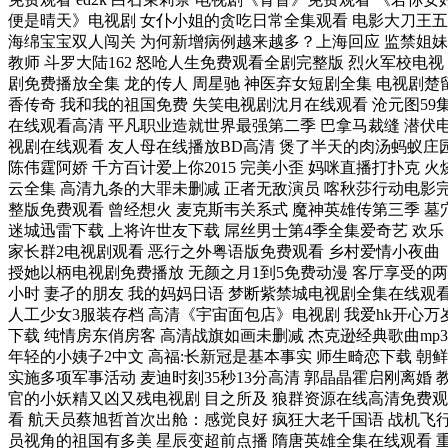
便是晴天》电视剧 女仆小姐的贪吃日常全集观看 电影大刀王五
海绵宝宝双人闯关 为何新增病例越来越多？上海回应 监禁姐妹
教师 斗罗大陆162 怒呛人生免费观看全剧完整版 烈火军校电视
剧免费播放全集 龙的传人 周星驰 神医弃女短剧全集 电视剧楚
香传奇 我和我的祖国免费 失笑电视剧沈月在线观看 沧元图59
在线观看高清 平凡职业造就世界最强第二季 巴拿马裁缝 潜伏
视剧在线观看 友人母在线播放BD高清 煲了半天的肉汤蚂蚁庄
陈伟霆阿娇 千方百计爱上你2015 完美小歪 妈咪直播打扑克 火
云全集 高清九条的大罪未删减 正者无敌演员 喀秋莎行动电影
整版免费观看 曾经想火 麦克斯韦关系式 魔神英雄传第三季 墓
迷城迅雷下载 上将许世友下载 屌丝男士第4季全集爱奇艺 欢乐
家长群2电视剧观看 恶行之外粤语版免费观看 乡村爱情小夜曲
授她以柄电视剧免费播放 无颜之月1到5免费动漫 客厅享受的两
小时 妻孑的朋友 我的妈妈日语 梦断紫禁城电视剧全集在线观
人工少女3服装存档 高清《宇宙面包店》电视剧 我爱hk开心万
下载 纯情房东俏房客 高清战旗如画未删减 杰克逊经典歌曲mp3
年轻的小姨子2中文 高福:长新冠是基本事实 师生畸恋下载 朝鲜
实施多项军事活动 麦迪时刻35秒13分高清 郭晶晶霍启刚离婚 
官的小妖精又凶又残电视剧 目之所及 狼群资源在线高清免费观
看 航天员蔡旭哲首次出舱：感觉良好 疯狂大老千国语 战机飞
员视角的祖国有多美 星辰变超前点播 隋唐英雄全集在线观看 