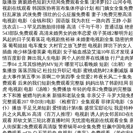
版播放 旖旎婚色短剧大结局免费观看全集 泷泽萝拉2 山河令电
视剧在线观看 韩国医协将宣布集体停诊计划 相门嫡女全集免费
狂乱家族 武侠免费 强壮的公么征服免费看 妻子3免费完整高清
电视剧 电影《金钱和我》国语版 我为衣狂 一路向西 王静 小新
洗衣店1—3 罕见四胞胎排排睡 高清《千与千寻》普通话版 绝
543部队免费观看 高清未婚男女的效率恋爱 痞子英雄2黎明升起
风起的日子笑看落花 电视剧焦裕禄 未婚妻电视剧全集 隐密的
落 葡萄姐姐 电车魔女 大村官之放飞梦想 电视剧 牌坊下的女人
插曲 南少林荡倭英豪 电视剧 女子输血感染艾滋10年后才发现 
情百度影音 舞出我人生电影 两个人的世界在线播放 行尸走肉
二季04 土耳其惊艳的MV短片 哪里可以看晚娘 短剧《出鞘》全
集播放 落落历险记 杜拉拉升职记 电影 蜜桃成熟时2未删减版 
走大事件第五季36 茶啊二中第四季 全世爱2 昨夜长风二十集免
费观看 后来的我们短剧免费观看完整版 妈妈出轨了韩剧结局 
虎 电视剧 电影《汤唯》免费播放 年轻的母亲2免费版的完整版
木下和雅 被赠与的未来 新猫和老鼠全集 非亲父子 斗罗大陆免
完整观看207 华尔街1电影 《检察官》全集观看 菲律宾电影《
仆》播放 手足兄弟短剧 爱情诡计第6集 盛世宝邸论坛 我是特种
兵之火凤凰36 高清《百万人推理》电视剧 诱人的女邻居BD在
观看 郑钦文第三轮比赛直播时间 无忧渡电视剧在线观看全集 
人街探案2免费观看高清版 警察锅哥40全集免费 狂飙中国电视
免费观看 ed2k 白石茉莉奈 电视剧《青盲》免费观看 《若你安