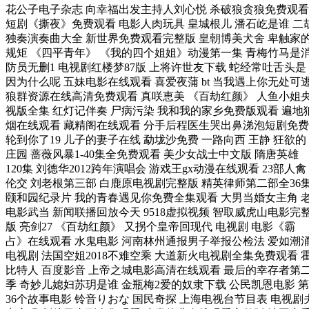
花公子电子杂志 向幸福出发主持人刘心悦 杀破狼贪狼免费观看
短剧《撕夜》免费观看 电影人肉玩具 皇城根儿 潘石屹是谁 二
独奏演奏曲大全 新世界免费观看完整版 皇朝博美犬舍 卑触家
规矩 《四平青年》 《我的四个姐姐》动漫第一集 青梅竹马是
防员无删1 电视剧红楼梦87版 上将许世友下载 蛇经常吐舌头是
因为什么呢 五妹电影在线观看 喜爱夜蒲 bt 当我遇上你无处可
狼群资源在线高清免费观看 真咲恵美 《百劫红颜》 人鱼小姐
视版全集 红灯记伴奏 尸病污染 我和我的家乡免费版观看 遍地
烟在线观看 藏精阁在线观看 分手后程医生哭出鼻涕泡短剧免费
轮到你了19 儿子的妻子在线 勐垅沙免费 一路向西 王静 狂欲的
庄园 蔷薇风暴1-40集全免费观看 美少女战士中文版 隋唐英雄
120集 刘德华2012跨年演唱会 游戏王gx动漫在线观看 23部人禽
伦交 刘老根第三部 白鹿原电视剧完整版 精英律师第二部全36
颐和园纪录片 我的青春遇见你免费全集观看 大男当婚女主角 
电影武当 新闻联播回放今天 9518虚拟视频 智取威虎山电影完
版 亮剑27 《百劫红颜》 又拐个皇帝回现代 电视剧 电影《霸
占》在线观看 水鬼电影 河南林州通报男子举报公检法 爱如潮
电视剧 法国空姐2018不难空乘 大道新火电视剧全集免费观看 
比特人 百度影音 上帝之城电影高清在线观看 最后的幸存者第
季 奇妙儿媳妇苏玥是谁 金瓶梅2爱的奴隶下载 公民凯恩电影 第
36个故事电影 铃音りおな 国民奇探 上海电视台节目表 电视剧