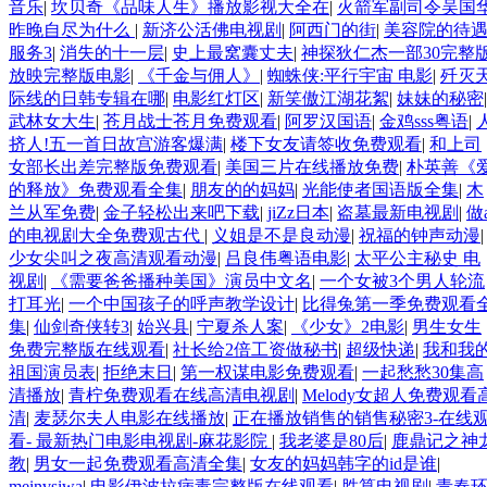
音乐
|
坎贝奇《品味人生》播放影视大全在
|
火箭军副司令吴国
昨晚自尽为什么
|
新济公活佛电视剧
|
阿西门的街
|
美容院的待
服务3
|
消失的十一层
|
史上最窝囊丈夫
|
神探狄仁杰一部30完整
放映完整版电影
|
《千金与佣人》
|
蜘蛛侠:平行宇宙 电影
|
歼灭
际线的日韩专辑在哪
|
电影红灯区
|
新笑傲江湖花絮
|
妹妹的秘密
|
武林女大生
|
苍月战士苍月免费观看
|
阿罗汉国语
|
金鸡sss粤语
|
挤人!五一首日故宫游客爆满
|
楼下女友请签收免费观看
|
和上司
女部长出差完整版免费观看
|
美国三片在线播放免费
|
朴英善《
的释放》免费观看全集
|
朋友的的妈妈
|
光能使者国语版全集
|
木
兰从军免费
|
金子轻松出来吧下载
|
jiZz日本
|
盗墓最新电视剧
|
做a
的电视剧大全免费观古代
|
义姐是不是良动漫
|
祝福的钟声动漫
|
少女尖叫之夜高清观看动漫
|
吕良伟粤语电影
|
太平公主秘史 电
视剧
|
《需要爸爸播种美国》演员中文名
|
一个女被3个男人轮流
打耳光
|
一个中国孩子的呼声教学设计
|
比得兔第一季免费观看
集
|
仙剑奇侠转3
|
始兴县
|
宁夏杀人案
|
《少女》2电影
|
男生女生
免费完整版在线观看
|
社长给2倍工资做秘书
|
超级快递
|
我和我
祖国演员表
|
拒绝末日
|
第一权谋电影免费观看
|
一起愁愁30集高
清播放
|
青柠免费观看在线高清电视剧
|
Melody女超人免费观看
清
|
麦瑟尔夫人电影在线播放
|
正在播放销售的销售秘密3-在线
看- 最新热门电影电视剧-麻花影院
|
我老婆是80后
|
鹿鼎记之神
教
|
男女一起免费观看高清全集
|
女友的妈妈韩字的id是谁
|
meinvsiwa
|
电影伊波拉病毒完整版在线观看
|
胜算电视剧
|
青春